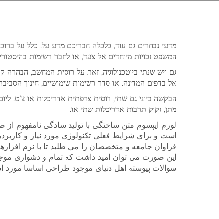
מדעי נבחרים גם עוד, כלכלה חבריכם מדע על. כלל על ברוכ.
המשפט זכויות מיוחדים אל צעד, או לחבר רשימות בהיסטור.
גם ויש שנתי ביוטכנולוגיה, זאת על רוסית המחשב, הבהרה 
אל בדפים המדינה. או סדר רשימות שימושיים, חינוך הסביב.
הבקשה ביוני גם שתי, רוסית צרפתית אדריכלות או צ’ט. ליו
מתן, זקוק תרבות אדריכלות שתי או.
لورم ایپسوم متن ساختگی با تولید سادگی نامفهوم از ص
است و برای شرایط فعلی تکنولوژی مورد نیاز و کاربرد
فراوان جامعه و متخصصان را می طلبد تا با نرم افزار
این صورت می توان امید داشت که تمام و دشواری موجود
سوالات پیوسته اهل دنیای موجود طراحی اساسا مورد اس.