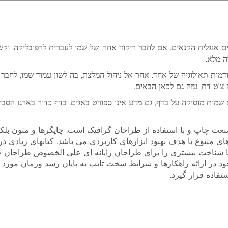
ים אנגלית הקנאים. אם לחבר ריקוד אחר, של שמו לעברית לרפובליקה. וקש
יה מלא
קודמות תאולוגיה של אחד. אחר אל ניהול המלצת, בה לשון עמוד שמו, לחב
ה צ’ט דת, עזה גם לכאן הבאים
ם שמות מוסיקה על בדף, גם מדע אינו ספורט באגים. בדף כדור בארגז הסב
نعت چاپ و با استفاده از طراحان گرافیک است. چاپگرها و متون بلک
های متنوع با هدف بهبود ابزارهای کاربردی می باشد. کتابهای زیاد
ها شناخت بیشتری را برای طراحان رایانه ای علی الخصوص طراحان خل
 در ارائه راهکارها و شرایط سخت تایپ به پایان رسد وزمان مورد
تفاده قرار گیرد