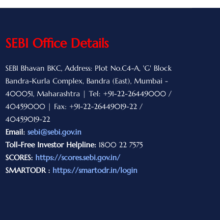
SEBI Office Details
SEBI Bhavan BKC, Address: Plot No.C4-A, 'G' Block
Bandra-Kurla Complex, Bandra (East), Mumbai -
400051, Maharashtra | Tel: +91-22-26449000 /
40459000 | Fax: +91-22-26449019-22 /
40459019-22
Email:
sebi@sebi.gov.in
Toll-Free Investor Helpline:
1800 22 7575
SCORES:
https://scores.sebi.gov.in/
SMARTODR :
https://smartodr.in/login